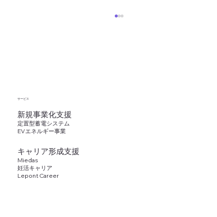
​サービス
新規事業化支援
定置型蓄電システム
【研修レポート】働く女性のキャリアの
EVエネルギー事業
リアルと支援のポイント
キャリア形成支援
Miedas
妊活キャリア
​Lepont Career