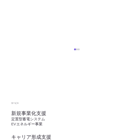
​サービス
新規事業化支援
定置型蓄電システム
【研修レポート】働く女性のキャリアの
EVエネルギー事業
リアルと支援のポイント
キャリア形成支援