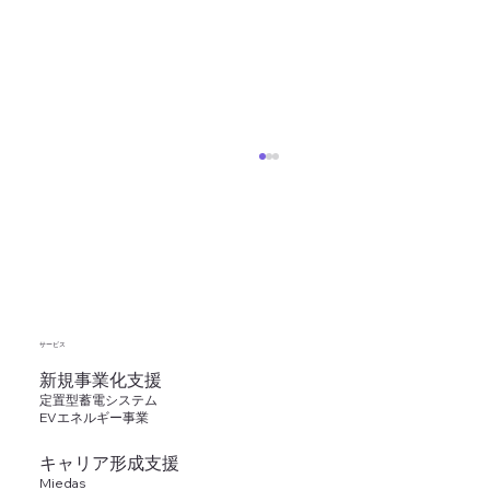
​サービス
新規事業化支援
定置型蓄電システム
【研修レポート】働く女性のキャリアの
EVエネルギー事業
リアルと支援のポイント
キャリア形成支援
Miedas